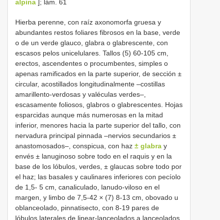
alpina
]; lám. 61
Hierba perenne, con raíz axonomorfa gruesa y
abundantes restos foliares fibrosos en la base, verde
o de un verde glauco, glabra o glabrescente, con
escasos pelos unicelulares. Tallos (5) 60-105 cm,
erectos, ascendentes o procumbentes, simples o
apenas ramificados en la parte superior, de sección ±
circular, acostillados longitudinalmente –costillas
amarillento-verdosas y valéculas verdes–,
escasamente foliosos, glabros o glabrescentes. Hojas
esparcidas aunque más numerosas en la mitad
inferior, menores hacia la parte superior del tallo, con
nervadura principal pinnada –nervios secundarios ±
anastomosados–, conspicua, con haz
± glabra
y
envés ± lanuginoso sobre todo en el raquis y en la
base de los lóbulos, verdes, ± glaucas sobre todo por
el haz; las basales y caulinares inferiores con pecíolo
de 1,5- 5 cm, canaliculado, lanudo-viloso en el
margen, y limbo de 7,5-42 × (7) 8-13 cm, obovado u
oblanceolado, pinnatisecto, con 8-19 pares de
lóbulos laterales de linear-lanceolados a lanceolados,