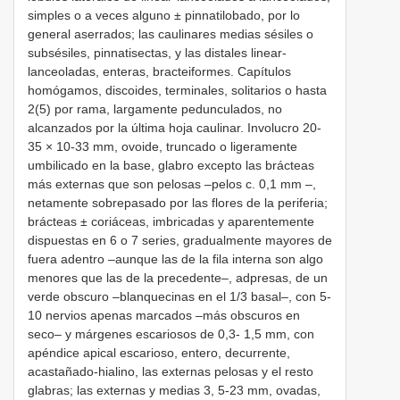
simples o a veces alguno ± pinnatilobado, por lo
general aserrados; las caulinares medias sésiles o
subsésiles, pinnatisectas, y las distales linear-
lanceoladas, enteras, bracteiformes. Capítulos
homógamos, discoides, terminales, solitarios o hasta
2(5) por rama, largamente pedunculados, no
alcanzados por la última hoja caulinar. Involucro 20-
35 × 10-33 mm, ovoide, truncado o ligeramente
umbilicado en la base, glabro excepto las brácteas
más externas que son pelosas –pelos c. 0,1 mm –,
netamente sobrepasado por las flores de la periferia;
brácteas ± coriáceas, imbricadas y aparentemente
dispuestas en 6 o 7 series, gradualmente mayores de
fuera adentro –aunque las de la fila interna son algo
menores que las de la precedente–, adpresas, de un
verde obscuro –blanquecinas en el 1/3 basal–, con 5-
10 nervios apenas marcados –más obscuros en
seco– y márgenes escariosos de 0,3- 1,5 mm, con
apéndice apical escarioso, entero, decurrente,
acastañado-hialino, las externas pelosas y el resto
glabras; las externas y medias 3, 5-23 mm, ovadas,