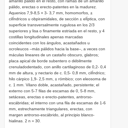
amarillo pálido en el resto, con ramas de un amarillo
pálido, erectas o erecto-patentes en la madurez.
Aquenios 7,9-8,5 × 3- 3,7 mm, homomorfos, ±
cilÍndricos u obpiramidales, de sección ± elÍptica, con
superficie transversalmente rugulosa en los 2/3
superiores y lisa o finamente estriada en el resto, y 4
costillas longitudinales apenas marcadas
coincidentes con los ángulos, acastañados u
ocroleucos –más pálidos hacia la base–, a veces con
máculas lineares de un castaño obscuro, glabros;
placa apical de borde subentero o débilmente
crenuladodentado, con anillo cartilaginoso de 0,2- 0,4
mm de altura, y nectario de c. 0,5- 0,8 mm, cilÍndrico;
hilo cárpico 1,9- 2,5 mm, ± rómbico; con eleosoma de
c. 1 mm. Vilano doble, acastañado, persistente; el
externo con 5-7 filas de escamas de 0, 5-8 mm,
setáceas, erectas o erecto-patentes, antrorso-
escábridas; el interno con una fila de escamas de 1-6
mm, estrechamente triangulares, erectas, con
margen antrorso-escábrido, al principio blanco-
hialinas. 2 n = 30.