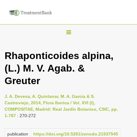
T
o
g
Rhaponticoides alpina,
g
(L.) M. V. Agab. &
l
e
Greuter
n
a
J. A. Devesa, A. Quintanar, M. A. Garcia & S.
v
Castroviejo, 2014, Flora Iberica / Vol. XVI (I),
i
COMPOSITAE, Madrid: Real Jardín Botanico, CSIC, pp.
1-787
: 270-272
g
a
publication
https://doi.org/10.5281/zenodo.21537545
t