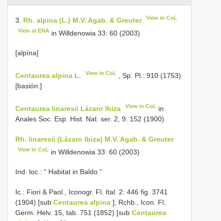
View in CoL
3.
Rh. alpina (L.) M.V. Agab. & Greuter
View at ENA
in Willdenowia 33: 60 (2003)
[alpína]
View in CoL
Centaurea alpina L.
, Sp. Pl.: 910 (1753)
[basión.]
View in CoL
Centaurea linaresii Lázaro Ibiza
in
Anales Soc. Esp. Hist. Nat. ser. 2, 9: 152 (1900)
Rh. linaresii (Lázaro Ibiza) M.V. Agab. & Greuter
View in CoL
in Willdenowia 33: 60 (2003)
Ind. loc.: “ Habitat in Baldo ”
Ic.: Fiori & Paol., Iconogr. Fl. Ital. 2: 446 fig. 3741
(1904) [sub
Centaurea alpina
]; Rchb., Icon. Fl.
Germ. Helv. 15, tab. 751 (1852) [sub
Centaurea