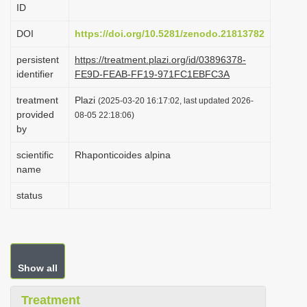
ID
i
o
DOI
https://doi.org/10.5281/zenodo.21813782
n
persistent
https://treatment.plazi.org/id/03896378-
identifier
FE9D-FEAB-FF19-971FC1EBFC3A
treatment
Plazi
(2025-03-20 16:17:02, last updated 2026-
provided
08-05 22:18:06)
by
scientific
Rhaponticoides alpina
name
status
Show all
Treatment