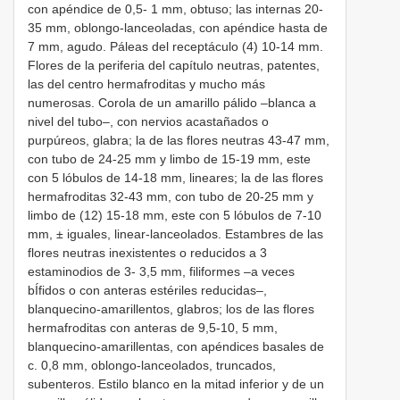
con apéndice de 0,5- 1 mm, obtuso; las internas 20-
35 mm, oblongo-lanceoladas, con apéndice hasta de
7 mm, agudo. Páleas del receptáculo (4) 10-14 mm.
Flores de la periferia del capítulo neutras, patentes,
las del centro hermafroditas y mucho más
numerosas. Corola de un amarillo pálido –blanca a
nivel del tubo–, con nervios acastañados o
purpúreos, glabra; la de las flores neutras 43-47 mm,
con tubo de 24-25 mm y limbo de 15-19 mm, este
con 5 lóbulos de 14-18 mm, lineares; la de las flores
hermafroditas 32-43 mm, con tubo de 20-25 mm y
limbo de (12) 15-18 mm, este con 5 lóbulos de 7-10
mm, ± iguales, linear-lanceolados. Estambres de las
flores neutras inexistentes o reducidos a 3
estaminodios de 3- 3,5 mm, filiformes –a veces
bÍfidos o con anteras estériles reducidas–,
blanquecino-amarillentos, glabros; los de las flores
hermafroditas con anteras de 9,5-10, 5 mm,
blanquecino-amarillentas, con apéndices basales de
c. 0,8 mm, oblongo-lanceolados, truncados,
subenteros. Estilo blanco en la mitad inferior y de un