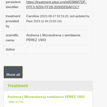
persistent
https://treatment.plazi.org/id/038687DF-
i
identifier
FFF3-9259-FF28-2030DD5AFCC7
o
treatment
Carolina
(2021-08-27 02:53:20, last updated by
n
provided
Plazi 2023-11-04 23:01:14)
by
scientific
Andrena ( Micrandrena ) semilaevis
PÉREZ 1903
name
status
Show all
Treatment
Andrena ( Micrandrena) semilaevis PÉREZ 1903
View in CoL