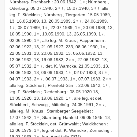
Nürnberg- Fischbach : 20.06.1942
; 1♀;
Nürnberg ,
Oderbürg: 05.07.1940, 2♀♀, 15.07.1940, 3♀♀ alle
leg. F. Stöcklein
;
Nürnberg , Tiergarten: 15.05.1989,
13, 16.05.1989, 13, 20.05.1989, 2♀♀, 24.06.1989,
1♀, 08.07.1989, 1♀, 22.07.1989, 1♀, 20.08.1989, 13,
16.05.1990, 1♀, 19.05.1990, 13, 26.05.1990, 1♀,
02.06.1990, 1♀, alle leg. M. Kraus
;
Pappenheim :
02.06.1922, 13, 21.05.1927, 233, 08.06.1930, 1♀,
22.05.1931, 13, 20.05.1932, 13, 05.06.1932, 13,
12.06.1932, 13, 19.06.1932, 2♀♀, 27.06.1932, 13,
05.07.1932, 2♀♀, det. K. Warncke, 21.05.1933, 13,
04.06.1933, 13, 06.06.1933, 1♀, 02.07.1933, 3♀♀,
04.07.1933, 2♀♀, 06.07.1933, 1♀, 07.07.1933, 2♀♀
alle leg. Stöckhert
;
Pleinfeld-Stirn : 22.06.1942, 1♀,
leg. F. Stöcklein
;
Riedenburg : 08.05.1920 13,
13.05.1920, 13, 19.06.1920, 1♀, alle leg. et det.
Stöckhert
;
Schwaig , Mittelbüg: 24.05.1991, 2♀♀,
alle leg. M. Kraus
;
Starnberger Seegebiet :
17.07.1942, 1♀, Starnberg-Hanfeld: 06.05.1945, 13,
alle leg. F. Stöcklein, det. Grünwaldt
;
Waldkirchen :
12.06.1979, 1♀, leg. et det. K. Warncke
;
Zorneding :
18.07.1938, 1♀, leg. Hertl (alle ZSM)
.