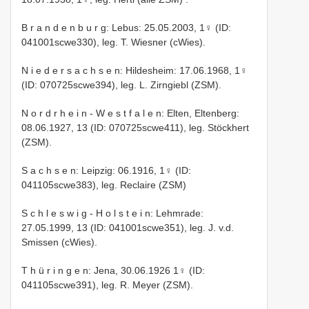
B r a n d e n b u r g: Lebus: 25.05.2003, 1♀ (ID:
041001scwe330), leg. T. Wiesner (cWies).
N i e d e r s a c h s e n: Hildesheim: 17.06.1968, 1♀
(ID: 070725scwe394), leg. L. Zirngiebl (ZSM).
N o r d r h e i n - W e s t f a l e n: Elten, Eltenberg:
08.06.1927, 13 (ID: 070725scwe411), leg. Stöckhert
(ZSM).
S a c h s e n: Leipzig: 06.1916, 1♀ (ID:
041105scwe383), leg. Reclaire (ZSM)
S c h l e s w i g - H o l s t e i n: Lehmrade:
27.05.1999, 13 (ID: 041001scwe351), leg. J. v.d.
Smissen (cWies).
T h ü r i n g e n: Jena, 30.06.1926 1♀ (ID:
041105scwe391), leg. R. Meyer (ZSM).