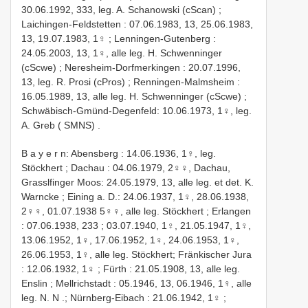
30.06.1992, 333, leg. A. Schanowski (cScan)
;
Laichingen-Feldstetten : 07.06.1983, 13, 25.06.1983,
13, 19.07.1983, 1♀
;
Lenningen-Gutenberg :
24.05.2003, 13, 1♀, alle leg. H. Schwenninger
(cScwe)
;
Neresheim-Dorfmerkingen : 20.07.1996,
13, leg. R. Prosi (cPros)
;
Renningen-Malmsheim :
16.05.1989, 13, alle leg. H. Schwenninger (cScwe)
;
Schwäbisch-Gmünd-Degenfeld: 10.06.1973, 1♀, leg.
A. Greb ( SMNS)
.
B a y e r n: Abensberg : 14.06.1936, 1♀, leg.
Stöckhert
;
Dachau : 04.06.1979, 2♀♀, Dachau,
Grasslfinger Moos: 24.05.1979, 13, alle leg. et det. K.
Warncke
;
Eining a. D.: 24.06.1937, 1♀, 28.06.1938,
2♀♀, 01.07.1938 5♀♀, alle leg. Stöckhert
;
Erlangen
: 07.06.1938, 233
; 03.07.1940, 1♀, 21.05.1947, 1♀,
13.06.1952, 1♀, 17.06.1952, 1♀, 24.06.1953, 1♀,
26.06.1953, 1♀, alle leg. Stöckhert;
Fränkischer Jura
: 12.06.1932, 1♀
;
Fürth : 21.05.1908, 13, alle leg.
Enslin
;
Mellrichstadt : 05.1946, 13, 06.1946, 1♀, alle
leg. N. N
.;
Nürnberg-Eibach : 21.06.1942, 1♀
;