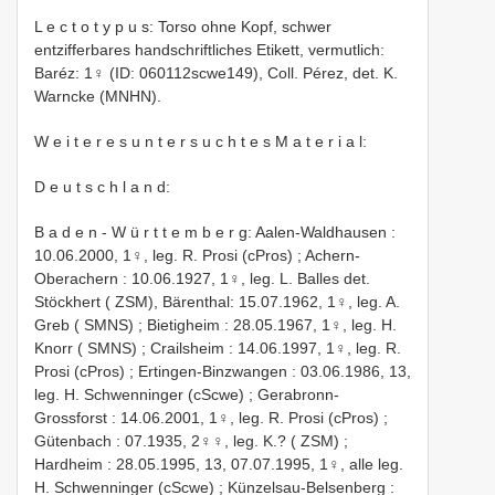
L e c t o t y p u s: Torso ohne Kopf, schwer
entzifferbares handschriftliches Etikett, vermutlich:
Baréz: 1♀ (ID: 060112scwe149), Coll. Pérez, det. K.
Warncke (MNHN).
W e i t e r e s u n t e r s u c h t e s M a t e r i a l:
D e u t s c h l a n d:
B a d e n - W ü r t t e m b e r g: Aalen-Waldhausen :
10.06.2000, 1♀, leg. R. Prosi (cPros)
;
Achern-
Oberachern : 10.06.1927, 1♀, leg. L. Balles det.
Stöckhert ( ZSM), Bärenthal: 15.07.1962, 1♀, leg. A.
Greb ( SMNS)
;
Bietigheim : 28.05.1967, 1♀, leg. H.
Knorr ( SMNS)
;
Crailsheim : 14.06.1997, 1♀, leg. R.
Prosi (cPros)
;
Ertingen-Binzwangen : 03.06.1986, 13,
leg. H. Schwenninger (cScwe)
;
Gerabronn-
Grossforst : 14.06.2001, 1♀, leg. R. Prosi (cPros)
;
Gütenbach : 07.1935, 2♀♀, leg. K.? ( ZSM)
;
Hardheim : 28.05.1995, 13, 07.07.1995, 1♀, alle leg.
H. Schwenninger (cScwe)
;
Künzelsau-Belsenberg :