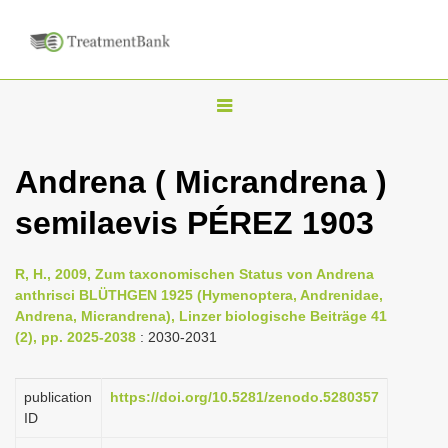
T
o
g
Andrena ( Micrandrena )
g
semilaevis PÉREZ 1903
l
e
n
R, H., 2009, Zum taxonomischen Status von Andrena
anthrisci BLÜTHGEN 1925 (Hymenoptera, Andrenidae,
a
Andrena, Micrandrena), Linzer biologische Beiträge 41
v
(2), pp. 2025-2038
: 2030-2031
i
g
publication
https://doi.org/10.5281/zenodo.5280357
a
ID
t