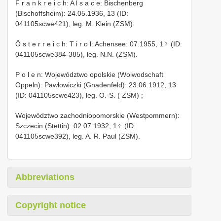
F r a n k r e i c h: A l s a c e: Bischenberg
(Bischoffsheim): 24.05.1936, 13 (ID:
041105scwe421), leg. M. Klein (ZSM).
Ö s t e r r e i c h: T i r o l: Achensee: 07.1955, 1♀ (ID:
041105scwe384-385), leg. N.N. (ZSM).
P o l e n: Województwo opolskie (Woiwodschaft
Oppeln): Pawłowiczki (Gnadenfeld): 23.06.1912, 13
(ID: 041105scwe423), leg. O.-S. ( ZSM)
;
Województwo zachodniopomorskie (Westpommern):
Szczecin (Stettin): 02.07.1932, 1♀ (ID:
041105scwe392), leg. A. R. Paul (ZSM).
Abbreviations
Copyright notice