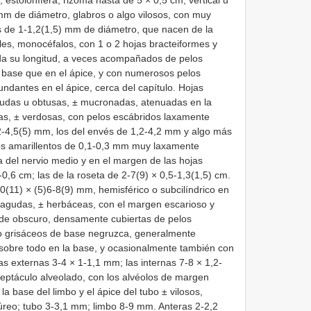
estolonífera; rizoma hasta de 5 × 0,5 cm, vertical u
mm de diámetro, glabros o algo vilosos, con muy
les de 1-1,2(1,5) mm de diámetro, que nacen de la
les, monocéfalos, con 1 o 2 hojas bracteiformes y
toda su longitud, a veces acompañados de pelos
 base que en el ápice, y con numerosos pelos
ndantes en el ápice, cerca del capítulo. Hojas
 agudas u obtusas, ± mucronadas, atenuadas en la
ras, ± verdosas, con pelos escábridos laxamente
2-4,5(5) mm, los del envés de 1,2-4,2 mm y algo más
ros amarillentos de 0,1-0,3 mm muy laxamente
a del nervio medio y en el margen de las hojas
-0,6 cm; las de la roseta de 2-7(9) × 0,5-1,3(1,5) cm.
-10(11) × (5)6-8(9) mm, hemisférico o subcilíndrico en
s, agudas, ± herbáceas, con el margen escarioso y
erde obscuro, densamente cubiertas de pelos
o grisáceos de base negruzca, generalmente
sobre todo en la base, y ocasionalmente también con
as externas 3-4 × 1-1,1 mm; las internas 7-8 × 1,2-
ptáculo alveolado, con los alvéolos de margen
a base del limbo y el ápice del tubo ± vilosos,
púreo; tubo 3-3,1 mm; limbo 8-9 mm. Anteras 2-2,2