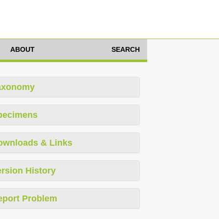
ABOUT
SEARCH
axonomy
pecimens
ownloads & Links
rsion History
eport Problem