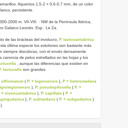
amarillos. Aquenios 1,5-2 × 0,6-0,7 mm, de un color
lanco, persistente.
00-2000 m. VII-VIII. · NW de la Península Ibérica,
izo Galaico-Leonés. Esp.: Le Za.
o de las brácteas del involucro,
P. lactocantabrica
esta última especie los estolones son bastante más
on siempre discoloras, con el envés densamente
la carencia de pelos estrellados en las hojas y los
actucella
, aunque las diferencias que existen en
P. lactucella
son grandes.
. officinarum
(
P. × legionensis
),
P × heteromelana
nigrolegionensis
),
P. pseudopilosella
(
P. ×
. × niveocantabrica
),
P. capillata
(
P. ×
nigrogudarica
),
P. subtardans
(
P. × subgudarica
)
).