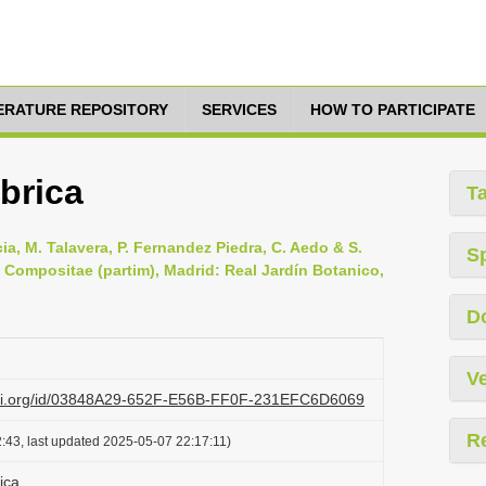
TERATURE REPOSITORY
SERVICES
HOW TO PARTICIPATE
abrica
T
rcia, M. Talavera, P. Fernandez Piedra, C. Aedo & S.
S
II): Compositae (partim), Madrid: Real Jardín Botanico,
D
Ve
lazi.org/id/03848A29-652F-E56B-FF0F-231EFC6D6069
R
:43, last updated 2025-05-07 22:17:11)
ica