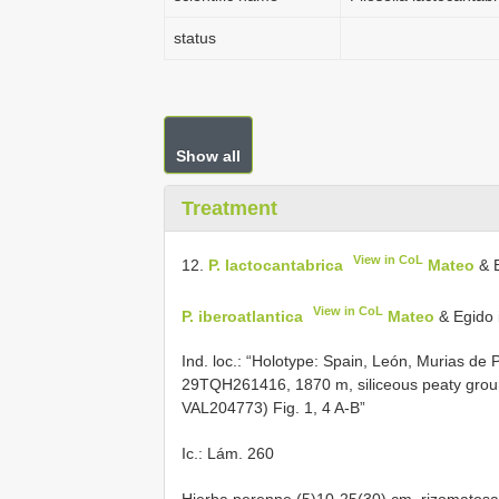
status
Show all
Treatment
View in CoL
12.
P. lactocantabrica
Mateo
& E
View in CoL
P. iberoatlantica
Mateo
& Egido 
Ind. loc.: “Holotype: Spain, León, Murias de
29TQH261416, 1870 m, siliceous peaty groun
VAL204773) Fig. 1, 4 A-B”
Ic.: Lám. 260