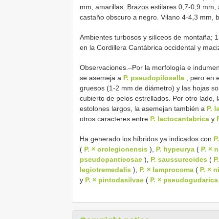
mm, amarillas. Brazos estilares 0,7-0,9 mm, 
castaño obscuro a negro. Vilano 4-4,3 mm, b
Ambientes turbosos y silíceos de montaña; 13
en la Cordillera Cantábrica occidental y mac
Observaciones.–Por la morfología e indument
se asemeja a
P. pseudopilosella
, pero en 
gruesos (1-2 mm de diámetro) y las hojas s
cubierto de pelos estrellados. Por otro lado, 
estolones largos, la asemejan también a
P. l
otros caracteres entre
P. lactocantabrica
y
Ha generado los híbridos ya indicados con
P
(
P. × orolegionensis
),
P. hypeurya
(
P. × 
pseudopanticosae
),
P. saussureoides
(
P
legiotremedalis
),
P. × lamprocoma
(
P. × 
y
P. × pintodasilvae
(
P. × pseudogudarica