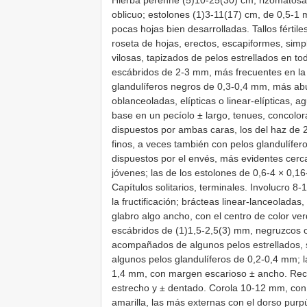
Hierba perenne (5)10-25(30) cm, rizomatosa, 
oblicuo; estolones (1)3-11(17) cm, de 0,5-1 
pocas hojas bien desarrolladas. Tallos férti
roseta de hojas, erectos, escapiformes, simp
vilosas, tapizados de pelos estrellados en 
escábridos de 2-3 mm, más frecuentes en la
glandulíferos negros de 0,3-0,4 mm, más abu
oblanceoladas, elípticas o linear-elípticas,
base en un pecíolo ± largo, tenues, concolo
dispuestos por ambas caras, los del haz de 
finos, a veces también con pelos glandulífe
dispuestos por el envés, más evidentes cerc
jóvenes; las de los estolones de 0,6-4 × 0,16
Capítulos solitarios, terminales. Involucro 8
la fructificación; brácteas linear-lanceolada
glabro algo ancho, con el centro de color v
escábridos de (1)1,5-2,5(3) mm, negruzcos 
acompañados de algunos pelos estrellados, 
algunos pelos glandulíferos de 0,2-0,4 mm; l
1,4 mm, con margen escarioso ± ancho. Rece
estrecho y ± dentado. Corola 10-12 mm, con l
amarilla, las más externas con el dorso pur