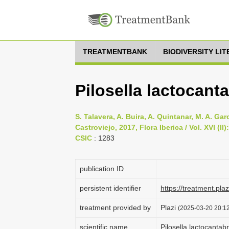
TREATMENTBANK
BIODIVERSITY LI
Pilosella lactocant
S. Talavera, A. Buira, A. Quintanar, M. A. Ga
Castroviejo, 2017, Flora Iberica / Vol. XVI (
CSIC
: 1283
publication ID
persistent identifier
https://treatment.p
treatment provided by
Plazi
(2025-03-20 20:12
scientific name
Pilosella lactocantabr