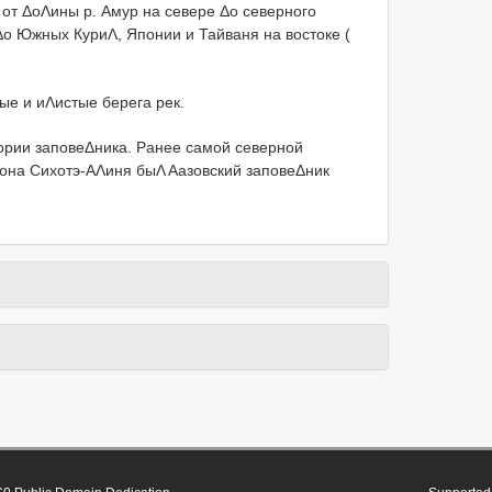
 от ΔоΛины р. Амур на севере Δо северного
Δо Южных КуриΛ, Японии и Тайваня на востоке (
ые и иΛистые берега рек.
ории заповеΔника. Ранее самой северной
Λона Сихотэ-АΛиня быΛ Αазовский заповеΔник