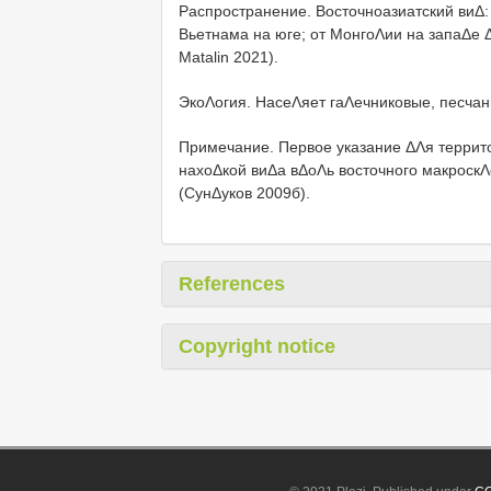
Распространение. Восточноазиатский виΔ:
Вьетнама на юге; от МонгоΛии на запаΔе 
Matalin 2021).
ЭкоΛогия. НасеΛяет гаΛечниковые, песчан
Примечание. Первое указание ΔΛя террит
нахоΔкой виΔа вΔоΛь восточного макроск
(СунΔуков 2009б).
References
Copyright notice