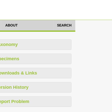
ABOUT
SEARCH
axonomy
pecimens
ownloads & Links
rsion History
eport Problem