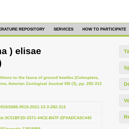
TERATURE REPOSITORY
SERVICES
HOW TO PARTICIPATE
a ) elisae
T
)
S
ditions to the fauna of ground beetles (Coleoptera,
ve, Amurian Zoological Journal XIII (3), pp. 282-313
D
Ve
33910/2686-9519-2021-13-3-282-313
R
pub:3C51BF2D-3371-44CE-B47F-EF0ADCA5C440
5281/zenodo.12816958