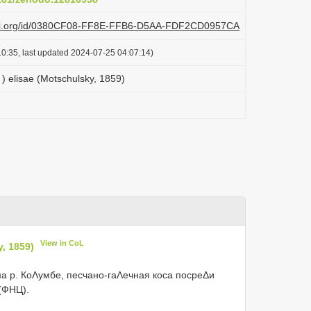
plazi.org/id/0380CF08-FF8E-FFB6-D5AA-FDF2CD0957CA
0:35, last updated 2024-07-25 04:07:14)
) elisae (Motschulsky, 1859)
View in CoL
y, 1859)
а р. КоΛумбе, песчано-гаΛечная коса посреΔи
 (ФНЦ).