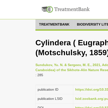
TREATMENTBANK
BIODIVERSITY LI
Cylindera ( Eugraph
(Motschulsky, 1859
Sundukov, Yu. N. & Sergeev, M. E., 2021, Ad
Caraboidea) of the Sikhote-Alin Nature Reser
: 285
publication ID
https://doi.org/10.
publication LSID
lsid:zoobank.org:
DOI
https://doi.org/10.